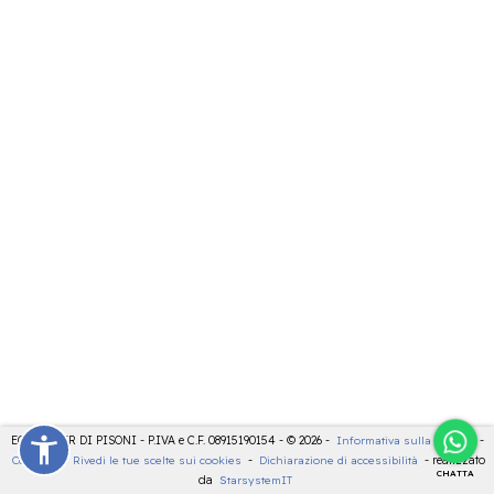
ECOCENTER DI PISONI - P.IVA e C.F. 08915190154 - © 2026 -
Informativa sulla privacy
-
Cookies
-
Rivedi le tue scelte sui cookies
-
Dichiarazione di accessibilità
- realizzato
CHATTA
da
StarsystemIT