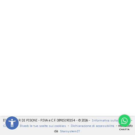
ECOCENTER DI PISONI - P.IVA e C.F. 08915190154 - © 2026 -
Informativa sulla privacy
-
Cookies
-
Rivedi le tue scelte sui cookies
-
Dichiarazione di accessibilità
- realizzato
CHATTA
da
StarsystemIT