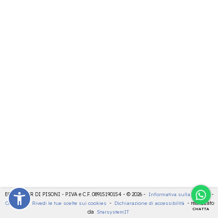
ECOCENTER DI PISONI - P.IVA e C.F. 08915190154 - © 2026 -
Informativa sulla privacy
-
Cookies
-
Rivedi le tue scelte sui cookies
-
Dichiarazione di accessibilità
- realizzato
CHATTA
da
StarsystemIT