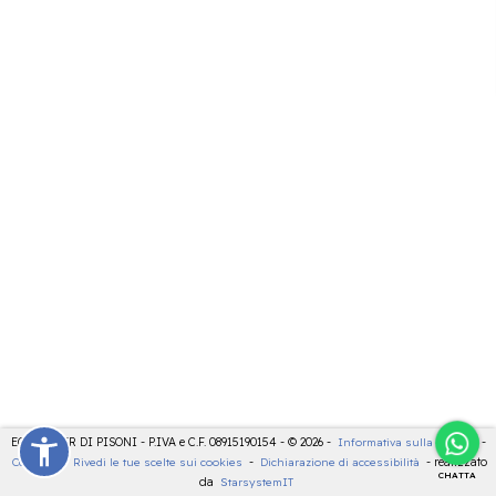
ECOCENTER DI PISONI - P.IVA e C.F. 08915190154 - © 2026 -
Informativa sulla privacy
-
Cookies
-
Rivedi le tue scelte sui cookies
-
Dichiarazione di accessibilità
- realizzato
CHATTA
da
StarsystemIT