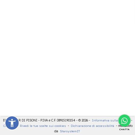
ECOCENTER DI PISONI - P.IVA e C.F. 08915190154 - © 2026 -
Informativa sulla privacy
-
Cookies
-
Rivedi le tue scelte sui cookies
-
Dichiarazione di accessibilità
- realizzato
CHATTA
da
StarsystemIT