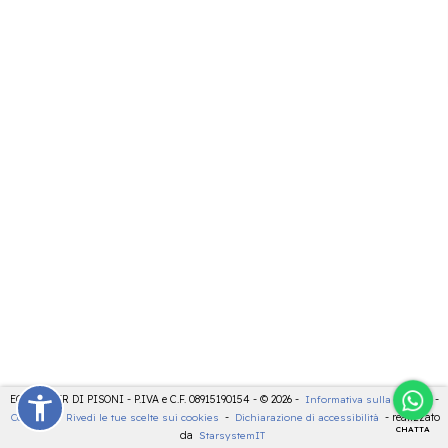
ECOCENTER DI PISONI - P.IVA e C.F. 08915190154 - © 2026 -
Informativa sulla privacy
-
Cookies
-
Rivedi le tue scelte sui cookies
-
Dichiarazione di accessibilità
- realizzato
CHATTA
da
StarsystemIT