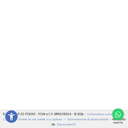
ECOCENTER DI PISONI - P.IVA e C.F. 08915190154 - © 2026 -
Informativa sulla privacy
-
Cookies
-
Rivedi le tue scelte sui cookies
-
Dichiarazione di accessibilità
- realizzato
CHATTA
da
StarsystemIT