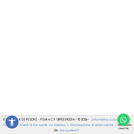
ECOCENTER DI PISONI - P.IVA e C.F. 08915190154 - © 2026 -
Informativa sulla privacy
-
Cookies
-
Rivedi le tue scelte sui cookies
-
Dichiarazione di accessibilità
- realizzato
CHATTA
da
StarsystemIT