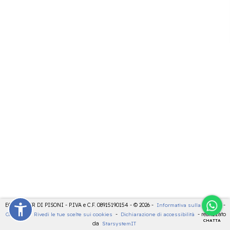
ECOCENTER DI PISONI - P.IVA e C.F. 08915190154 - © 2026 -
Informativa sulla privacy
-
Cookies
-
Rivedi le tue scelte sui cookies
-
Dichiarazione di accessibilità
- realizzato
CHATTA
da
StarsystemIT