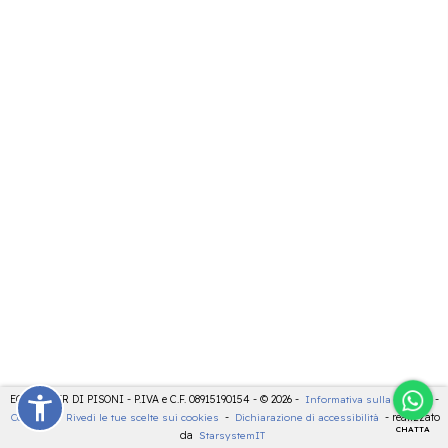
ECOCENTER DI PISONI - P.IVA e C.F. 08915190154 - © 2026 -
Informativa sulla privacy
-
Cookies
-
Rivedi le tue scelte sui cookies
-
Dichiarazione di accessibilità
- realizzato
CHATTA
da
StarsystemIT