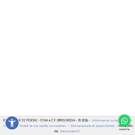
ECOCENTER DI PISONI - P.IVA e C.F. 08915190154 - © 2026 -
Informativa sulla privacy
-
Cookies
-
Rivedi le tue scelte sui cookies
-
Dichiarazione di accessibilità
- realizzato
CHATTA
da
StarsystemIT