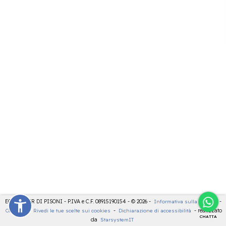
ECOCENTER DI PISONI - P.IVA e C.F. 08915190154 - © 2026 -
Informativa sulla privacy
-
Cookies
-
Rivedi le tue scelte sui cookies
-
Dichiarazione di accessibilità
- realizzato
CHATTA
da
StarsystemIT