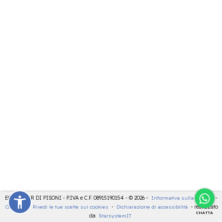
ECOCENTER DI PISONI - P.IVA e C.F. 08915190154 - © 2026 -
Informativa sulla privacy
-
Cookies
-
Rivedi le tue scelte sui cookies
-
Dichiarazione di accessibilità
- realizzato
CHATTA
da
StarsystemIT