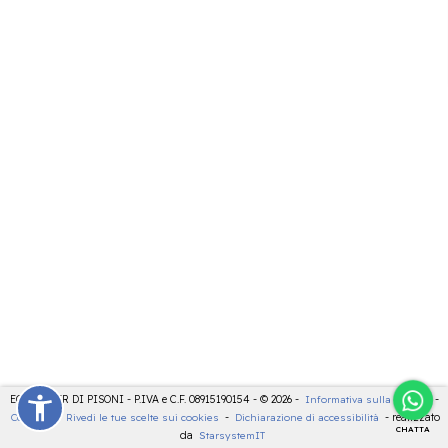
ECOCENTER DI PISONI - P.IVA e C.F. 08915190154 - © 2026 -
Informativa sulla privacy
-
Cookies
-
Rivedi le tue scelte sui cookies
-
Dichiarazione di accessibilità
- realizzato
CHATTA
da
StarsystemIT