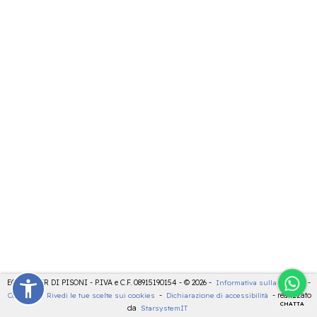
ECOCENTER DI PISONI - P.IVA e C.F. 08915190154 - © 2026 -
Informativa sulla privacy
-
Cookies
-
Rivedi le tue scelte sui cookies
-
Dichiarazione di accessibilità
- realizzato
CHATTA
da
StarsystemIT