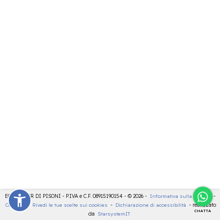
ECOCENTER DI PISONI - P.IVA e C.F. 08915190154 - © 2026 -
Informativa sulla privacy
-
Cookies
-
Rivedi le tue scelte sui cookies
-
Dichiarazione di accessibilità
- realizzato
CHATTA
da
StarsystemIT