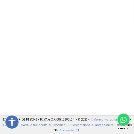
ECOCENTER DI PISONI - P.IVA e C.F. 08915190154 - © 2026 -
Informativa sulla privacy
-
Cookies
-
Rivedi le tue scelte sui cookies
-
Dichiarazione di accessibilità
- realizzato
CHATTA
da
StarsystemIT