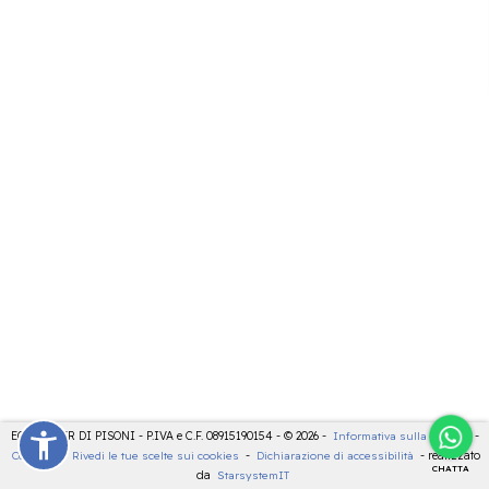
ECOCENTER DI PISONI - P.IVA e C.F. 08915190154 - © 2026 -
Informativa sulla privacy
-
Cookies
-
Rivedi le tue scelte sui cookies
-
Dichiarazione di accessibilità
- realizzato
CHATTA
da
StarsystemIT