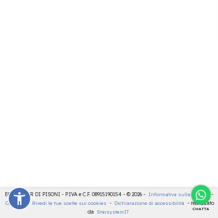
ECOCENTER DI PISONI - P.IVA e C.F. 08915190154 - © 2026 -
Informativa sulla privacy
-
Cookies
-
Rivedi le tue scelte sui cookies
-
Dichiarazione di accessibilità
- realizzato
CHATTA
da
StarsystemIT