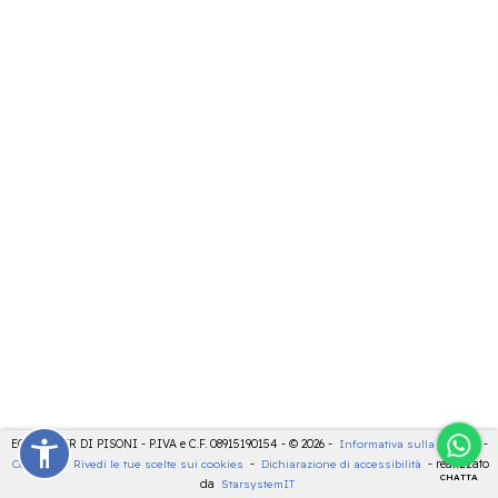
ECOCENTER DI PISONI - P.IVA e C.F. 08915190154 - © 2026 -
Informativa sulla privacy
-
Cookies
-
Rivedi le tue scelte sui cookies
-
Dichiarazione di accessibilità
- realizzato
CHATTA
da
StarsystemIT