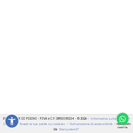
ECOCENTER DI PISONI - P.IVA e C.F. 08915190154 - © 2026 -
Informativa sulla privacy
-
Cookies
-
Rivedi le tue scelte sui cookies
-
Dichiarazione di accessibilità
- realizzato
CHATTA
da
StarsystemIT