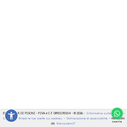
ECOCENTER DI PISONI - P.IVA e C.F. 08915190154 - © 2026 -
Informativa sulla privacy
-
Cookies
-
Rivedi le tue scelte sui cookies
-
Dichiarazione di accessibilità
- realizzato
CHATTA
da
StarsystemIT