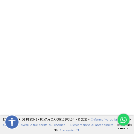
ECOCENTER DI PISONI - P.IVA e C.F. 08915190154 - © 2026 -
Informativa sulla privacy
-
Cookies
-
Rivedi le tue scelte sui cookies
-
Dichiarazione di accessibilità
- realizzato
CHATTA
da
StarsystemIT