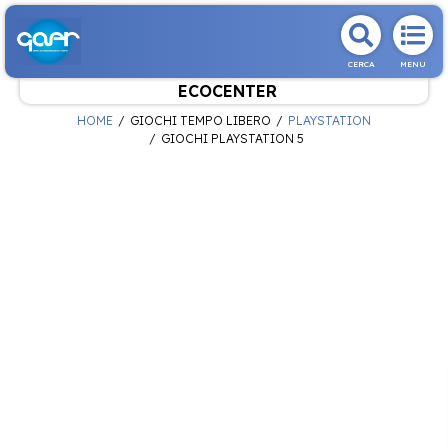
CERCA
MENU
ECOCENTER
HOME
GIOCHI TEMPO LIBERO
PLAYSTATION
GIOCHI PLAYSTATION 5