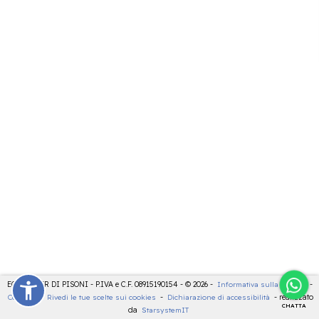
ECOCENTER DI PISONI - P.IVA e C.F. 08915190154 - © 2026 -
Informativa sulla privacy
-
Cookies
-
Rivedi le tue scelte sui cookies
-
Dichiarazione di accessibilità
- realizzato
CHATTA
da
StarsystemIT