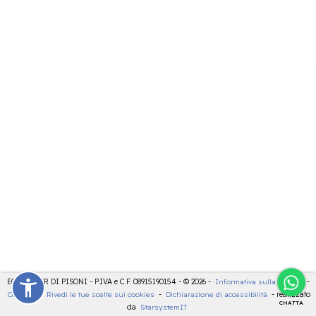
ECOCENTER DI PISONI - P.IVA e C.F. 08915190154 - © 2026 -
Informativa sulla privacy
-
Cookies
-
Rivedi le tue scelte sui cookies
-
Dichiarazione di accessibilità
- realizzato
CHATTA
da
StarsystemIT