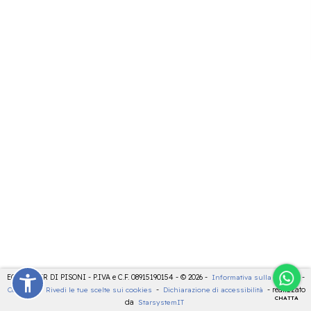
ECOCENTER DI PISONI - P.IVA e C.F. 08915190154 - © 2026 -
Informativa sulla privacy
-
Cookies
-
Rivedi le tue scelte sui cookies
-
Dichiarazione di accessibilità
- realizzato
CHATTA
da
StarsystemIT