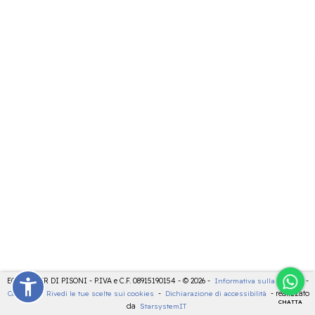
ECOCENTER DI PISONI - P.IVA e C.F. 08915190154 - © 2026 -
Informativa sulla privacy
-
Cookies
-
Rivedi le tue scelte sui cookies
-
Dichiarazione di accessibilità
- realizzato
CHATTA
da
StarsystemIT