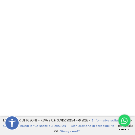
ECOCENTER DI PISONI - P.IVA e C.F. 08915190154 - © 2026 -
Informativa sulla privacy
-
Cookies
-
Rivedi le tue scelte sui cookies
-
Dichiarazione di accessibilità
- realizzato
CHATTA
da
StarsystemIT