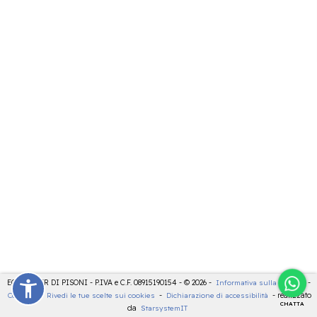
ECOCENTER DI PISONI - P.IVA e C.F. 08915190154 - © 2026 -
Informativa sulla privacy
-
Cookies
-
Rivedi le tue scelte sui cookies
-
Dichiarazione di accessibilità
- realizzato
CHATTA
da
StarsystemIT