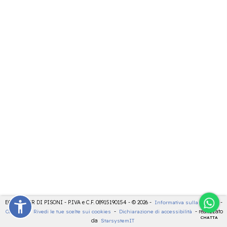
ECOCENTER DI PISONI - P.IVA e C.F. 08915190154 - © 2026 -
Informativa sulla privacy
-
Cookies
-
Rivedi le tue scelte sui cookies
-
Dichiarazione di accessibilità
- realizzato
CHATTA
da
StarsystemIT