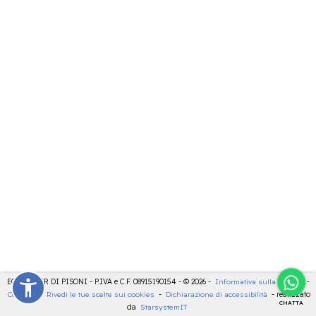
ECOCENTER DI PISONI - P.IVA e C.F. 08915190154 - © 2026 -
Informativa sulla privacy
-
Cookies
-
Rivedi le tue scelte sui cookies
-
Dichiarazione di accessibilità
- realizzato
CHATTA
da
StarsystemIT