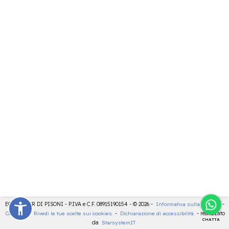
ECOCENTER DI PISONI - P.IVA e C.F. 08915190154 - © 2026 -
Informativa sulla privacy
-
Cookies
-
Rivedi le tue scelte sui cookies
-
Dichiarazione di accessibilità
- realizzato
CHATTA
da
StarsystemIT