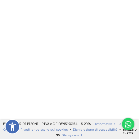
ECOCENTER DI PISONI - P.IVA e C.F. 08915190154 - © 2026 -
Informativa sulla privacy
-
Cookies
-
Rivedi le tue scelte sui cookies
-
Dichiarazione di accessibilità
- realizzato
CHATTA
da
StarsystemIT