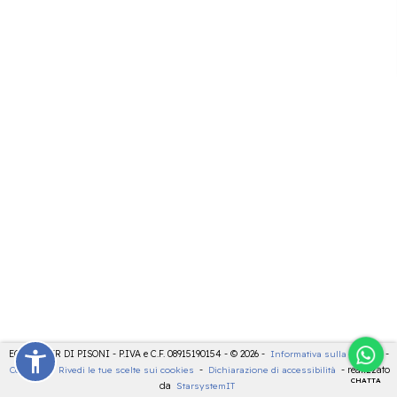
ECOCENTER DI PISONI - P.IVA e C.F. 08915190154 - © 2026 -
Informativa sulla privacy
-
Cookies
-
Rivedi le tue scelte sui cookies
-
Dichiarazione di accessibilità
- realizzato
CHATTA
da
StarsystemIT