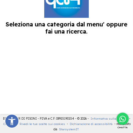
Seleziona una categoria dal menu' oppure
fai una ricerca.
ECOCENTER DI PISONI - P.IVA e C.F. 08915190154 - © 2026 -
Informativa sulla privacy
-
Cookies
-
Rivedi le tue scelte sui cookies
-
Dichiarazione di accessibilità
- realizzato
CHATTA
da
StarsystemIT